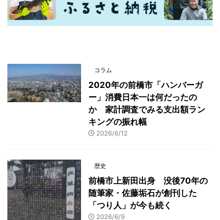
最新記事一覧
コラム
2020年の前橋市「ハンバーガ
ー」消費日本一は何だったの
か 家計調査でみる支出額ラン
キングの振れ幅
2026/6/12
歴史
前橋市上新田出身 没後70年の
随筆家・佐藤垢石が創刊した
「つり人」が今も続く
2026/6/9