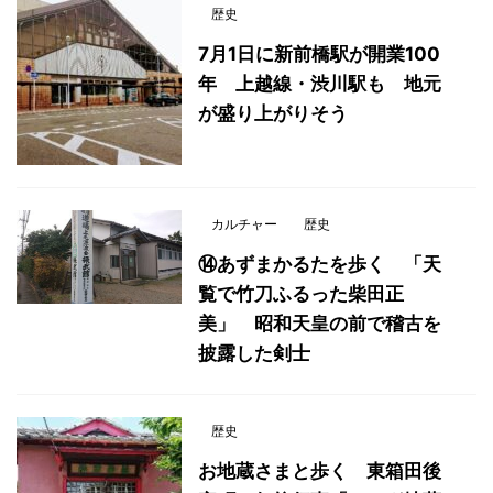
歴史
7月1日に新前橋駅が開業100
年 上越線・渋川駅も 地元
が盛り上がりそう
カルチャー
歴史
⑭あずまかるたを歩く 「天
覧で竹刀ふるった柴田正
美」 昭和天皇の前で稽古を
披露した剣士
歴史
お地蔵さまと歩く 東箱田後