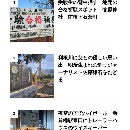
受験生の背中押す 地元の
1
合格祈願スポット 菅原神
社 前橋下石倉町
利根川に父との優しい思い
2
出 明治生まれの釣りジャ
ーナリスト佐藤垢石をたど
る
夜空の下でハイボール 新
3
前橋駅東口にトレーラーハ
ウスのウイスキーバー