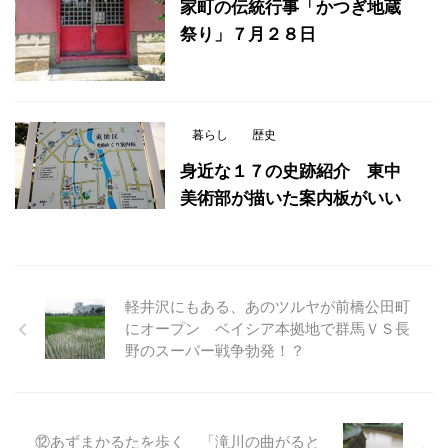
家町の伝統行事「かつぎ地蔵
祭り」７月２８日
暮らし
歴史
身近な１７の史跡紹介 東中
美術部が描いた案内板がいい
軽井沢にもある、あのツルヤが前橋公田町
にオープン ベイシア本拠地で群馬ＶＳ長
野のスーパー戦争勃発！？
⑫あずまかるたを歩く 「滝川の曲がると