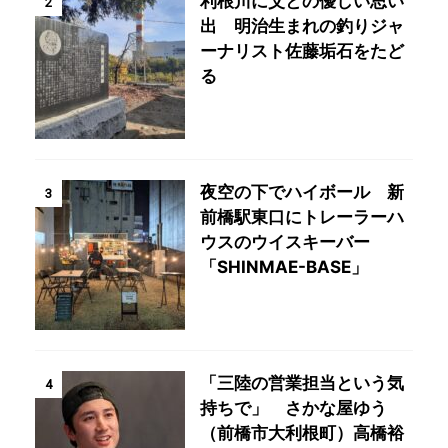
利根川に父との優しい思い
2
出 明治生まれの釣りジャ
ーナリスト佐藤垢石をたど
る
夜空の下でハイボール 新
3
前橋駅東口にトレーラーハ
ウスのウイスキーバー
「SHINMAE-BASE」
「三陸の営業担当という気
4
持ちで」 さかな屋ゆう
（前橋市大利根町）高橋裕