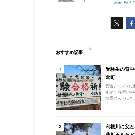
おすすめ記事
受験生の背中
1
倉町
受験シーズンに
すか？ 学問の
地元の人々にとっ
利根川に父と
2
藤垢石をたど