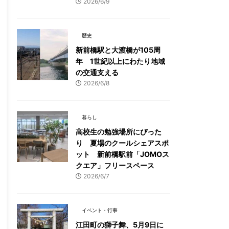
2026/6/9
歴史
新前橋駅と大渡橋が105周
年 1世紀以上にわたり地域
の交通支える
2026/6/8
暮らし
高校生の勉強場所にぴった
り 夏場のクールシェアスポ
ット 新前橋駅前「JOMOス
クエア」フリースペース
2026/6/7
イベント・行事
江田町の獅子舞、5月9日に