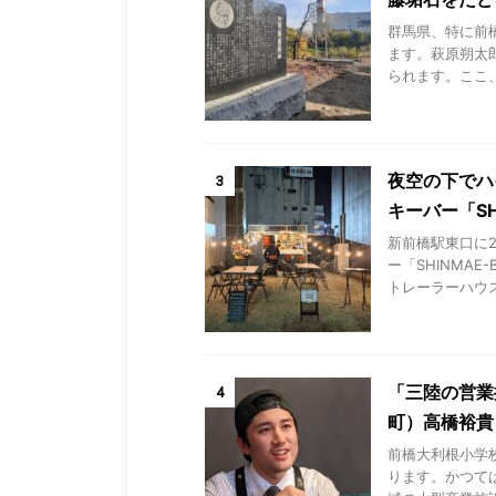
群馬県、特に前
ます。萩原朔太
られます。ここ、
夜空の下でハ
3
キーバー「SH
新前橋駅東口に
ー「SHINMA
トレーラーハウス
「三陸の営業
4
町）高橋裕貴
前橋大利根小学
ります。かつて