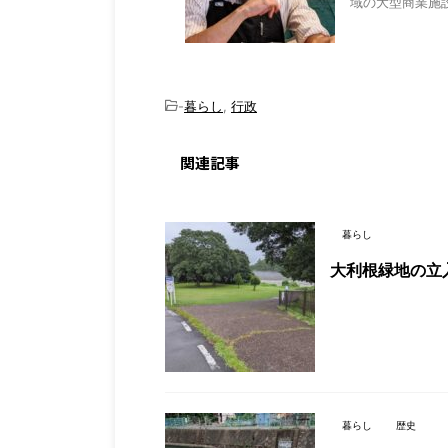
域の大型商業施設
-
暮らし
,
行政
関連記事
暮らし
大利根緑地の立
暮らし
歴史