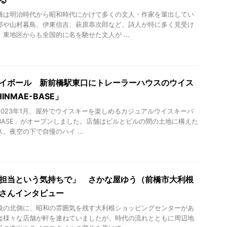
橋は明治時代から昭和時代にかけて多くの文人・作家を輩出してい
郎や山村暮鳥、伊東信吉、萩原恭次郎など、詩人が特に多く見受け
東地区からも全国的に名を馳せた文人が ...
イボール 新前橋駅東口にトレーラーハウスのウイス
INMAE-BASE」
2023年1月、屋外でウイスキーを楽しめるカジュアルウイスキーバ
E-BASE」がオープンしました。店舗はビルとビルの間の土地に構えた
。夜空の下で自慢のハイ ...
担当という気持ちで」 さかな屋ゆう（前橋市大利根
さんインタビュー
校の北側に、昭和の雰囲気を残す大利根ショッピングセンターがあ
は様々な店舗が軒を連ねていましたが、時代の流れとともに周辺地