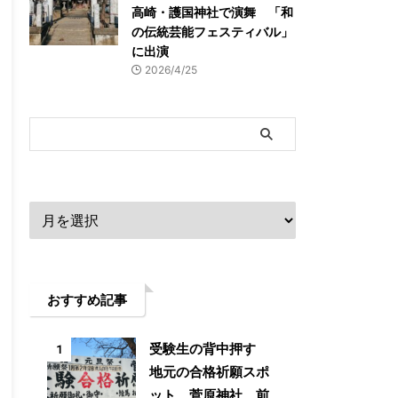
高崎・護国神社で演舞 「和
の伝統芸能フェスティバル」
に出演
2026/4/25
アーカイブ
おすすめ記事
受験生の背中押す
1
地元の合格祈願スポ
ット 菅原神社 前