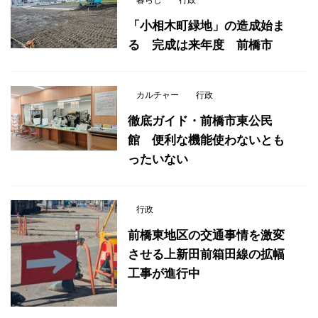
「小相木町緑地」の造成始ま
る 完成は来年度 前橋市
カルチャー
行政
徹底ガイド・前橋市東公民
館 便利な機能使わないとも
ったいない
行政
前橋東地区の交通事情を激変
させる上新田前箱田線の拡幅
工事が進行中