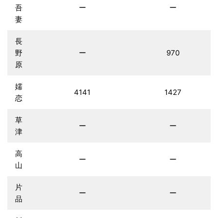
吾
ー
ー
妻
長
野
ー
970
原
嬬
4141
1427
恋
草
ー
ー
津
高
ー
ー
山
片
ー
ー
品