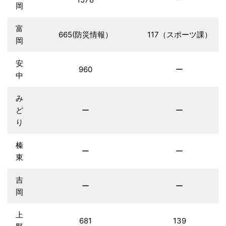
岡
富
665(防災情報）
117（スポーツ課）
岡
安
960
ー
中
み
ど
ー
ー
り
榛
ー
ー
東
吉
ー
ー
岡
上
681
139