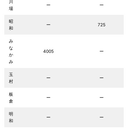
川
ー
ー
場
昭
ー
725
和
み
な
4005
ー
か
み
玉
ー
ー
村
板
ー
ー
倉
明
ー
ー
和