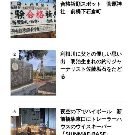
合格祈願スポット 菅原神
社 前橋下石倉町
利根川に父との優しい思い
2
出 明治生まれの釣りジャ
ーナリスト佐藤垢石をたど
る
夜空の下でハイボール 新
3
前橋駅東口にトレーラーハ
ウスのウイスキーバー
「SHINMAE-BASE」