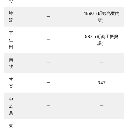
野
神
1896（町観光案内
ー
流
所）
下
587（町商工振興
仁
ー
課）
田
南
ー
ー
牧
甘
ー
347
楽
中
之
ー
ー
条
東