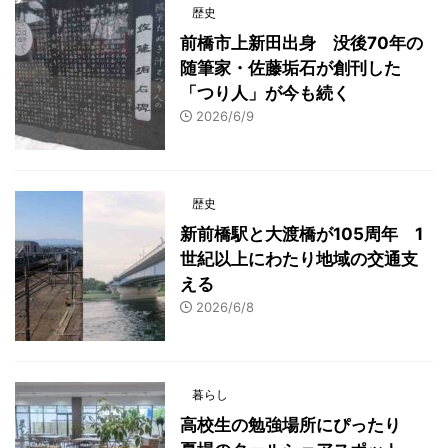
歴史
前橋市上新田出身 没後70年の
随筆家・佐藤垢石が創刊した
「つり人」が今も続く
2026/6/9
歴史
新前橋駅と大渡橋が105周年 1
世紀以上にわたり地域の交通支
える
2026/6/8
暮らし
高校生の勉強場所にぴったり