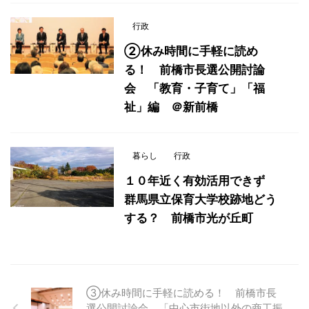
行政
②休み時間に手軽に読め
る！ 前橋市長選公開討論
会 「教育・子育て」「福
祉」編 ＠新前橋
暮らし
行政
１０年近く有効活用できず
群馬県立保育大学校跡地どう
する？ 前橋市光が丘町
③休み時間に手軽に読める！ 前橋市長
選公開討論会 「中心市街地以外の商工振