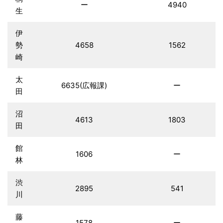
ー
4940
生
伊
勢
4658
1562
崎
太
6635(広報課)
ー
田
沼
4613
1803
田
館
1606
ー
林
渋
2895
541
川
藤
1578
ー