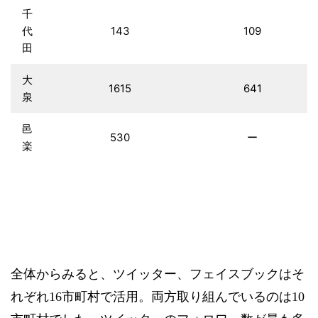
千
代
143
109
田
大
1615
641
泉
邑
530
ー
楽
ツイッター高崎１万、嬬恋・みなかみ
健闘 前橋はＦＢ充実
全体からみると、ツイッター、フェイスブックはそ
れぞれ16市町村で活用。両方取り組んでいるのは10