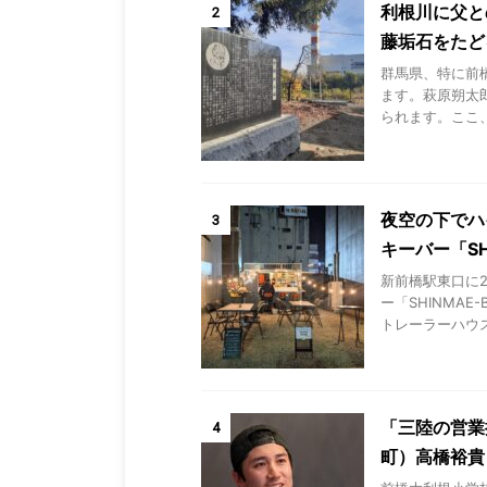
利根川に父と
2
藤垢石をたど
群馬県、特に前
ます。萩原朔太
られます。ここ、
夜空の下でハ
3
キーバー「SH
新前橋駅東口に
ー「SHINMA
トレーラーハウス
「三陸の営業
4
町）高橋裕貴