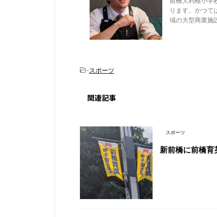
前橋大利根小学
ります。かつて
域の大型商業施設
-
スポーツ
関連記事
スポーツ
新前橋に前橋育