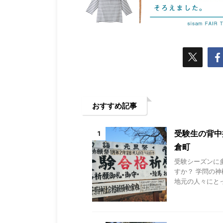
おすすめ記事
受験生の背中
1
倉町
受験シーズンに
すか？ 学問の
地元の人々にとっ