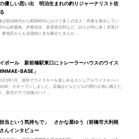
の優しい思い出 明治生まれの釣りジャーナリスト佐
る
橋は明治時代から昭和時代にかけて多くの文人・作家を輩出してい
郎や山村暮鳥、伊東信吉、萩原恭次郎など、詩人が特に多く見受け
東地区からも全国的に名を馳せた文人が ...
イボール 新前橋駅東口にトレーラーハウスのウイス
INMAE-BASE」
2023年1月、屋外でウイスキーを楽しめるカジュアルウイスキーバ
E-BASE」がオープンしました。店舗はビルとビルの間の土地に構えた
。夜空の下で自慢のハイ ...
担当という気持ちで」 さかな屋ゆう（前橋市大利根
さんインタビュー