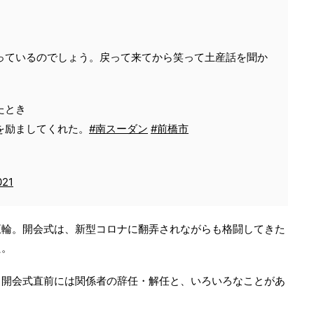
っているのでしょう。戻って来てから笑って土産話を聞か
たとき
#南スーダン
#前橋市
を励ましてくれた。
021
五輪。開会式は、新型コロナに翻弄されながらも格闘してきた
た。
、開会式直前には関係者の辞任・解任と、いろいろなことがあ