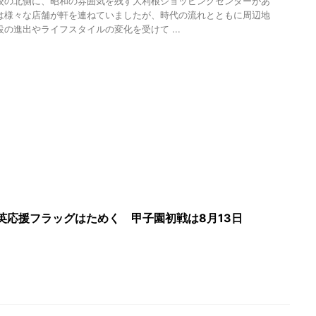
校の北側に、昭和の雰囲気を残す大利根ショッピングセンターがあ
は様々な店舗が軒を連ねていましたが、時代の流れとともに周辺地
の進出やライフスタイルの変化を受けて ...
英応援フラッグはためく 甲子園初戦は8月13日