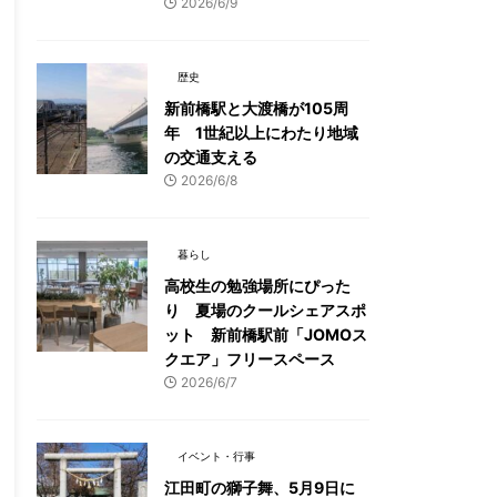
2026/6/9
歴史
新前橋駅と大渡橋が105周
年 1世紀以上にわたり地域
の交通支える
2026/6/8
暮らし
高校生の勉強場所にぴった
り 夏場のクールシェアスポ
ット 新前橋駅前「JOMOス
クエア」フリースペース
2026/6/7
イベント・行事
江田町の獅子舞、5月9日に