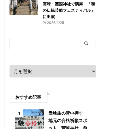
高崎・護国神社で演舞 「和
の伝統芸能フェスティバル」
に出演
2026/4/25
アーカイブ
おすすめ記事
受験生の背中押す
1
地元の合格祈願スポ
ット 菅原神社 前