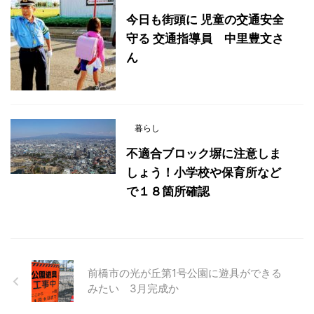
今日も街頭に 児童の交通安全
守る 交通指導員 中里豊文さ
ん
暮らし
不適合ブロック塀に注意しま
しょう！小学校や保育所など
で１８箇所確認
前橋市の光が丘第1号公園に遊具ができる
みたい 3月完成か