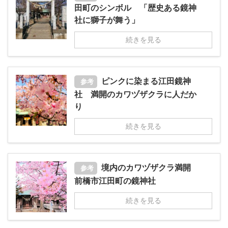
田町のシンボル 「歴史ある鏡神
社に獅子が舞う」
続きを見る
ピンクに染まる江田鏡神
参考
社 満開のカワヅザクラに人だか
り
続きを見る
境内のカワヅザクラ満開
参考
前橋市江田町の鏡神社
続きを見る