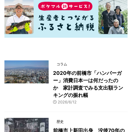
最新記事一覧
コラム
2020年の前橋市「ハンバーガ
ー」消費日本一は何だったの
か 家計調査でみる支出額ラン
キングの振れ幅
2026/6/12
歴史
前橋市上新田出身 没後70年の