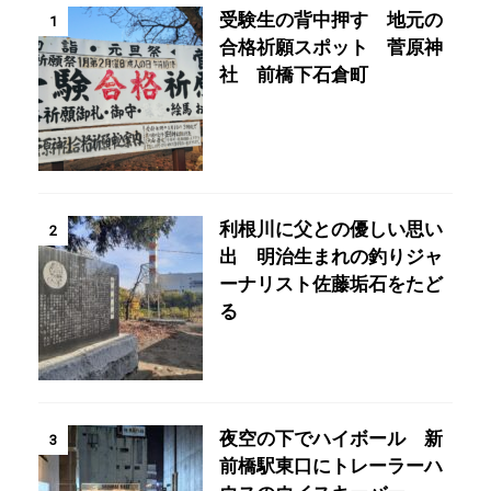
受験生の背中押す 地元の
1
合格祈願スポット 菅原神
社 前橋下石倉町
利根川に父との優しい思い
2
出 明治生まれの釣りジャ
ーナリスト佐藤垢石をたど
る
夜空の下でハイボール 新
3
前橋駅東口にトレーラーハ