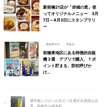
新前橋21店が「赤城の恵」使
ってオリジナルメニュー 3月
7日～4月3日にスタンプラリ
ー
カルチャー
グルメ
前橋東地区にある特徴的自販
機３選 アプリで購入、Ｔポ
イント貯まる、防犯呼びか
け…
通学路に小さいが目立つ交通安全標識を設
置 前橋市小相木町