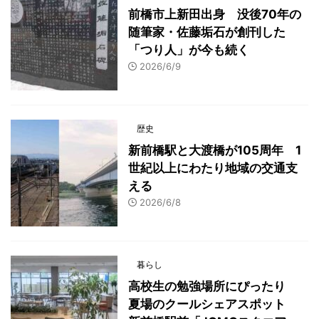
前橋市上新田出身 没後70年の
随筆家・佐藤垢石が創刊した
「つり人」が今も続く
2026/6/9
歴史
新前橋駅と大渡橋が105周年 1
世紀以上にわたり地域の交通支
える
2026/6/8
暮らし
高校生の勉強場所にぴったり
夏場のクールシェアスポット