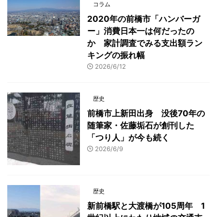
コラム
2020年の前橋市「ハンバーガ
ー」消費日本一は何だったの
か 家計調査でみる支出額ラン
キングの振れ幅
2026/6/12
歴史
前橋市上新田出身 没後70年の
随筆家・佐藤垢石が創刊した
「つり人」が今も続く
2026/6/9
歴史
新前橋駅と大渡橋が105周年 1