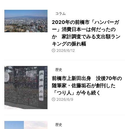
コラム
2020年の前橋市「ハンバーガ
ー」消費日本一は何だったの
か 家計調査でみる支出額ラン
キングの振れ幅
2026/6/12
歴史
前橋市上新田出身 没後70年の
随筆家・佐藤垢石が創刊した
「つり人」が今も続く
2026/6/9
歴史