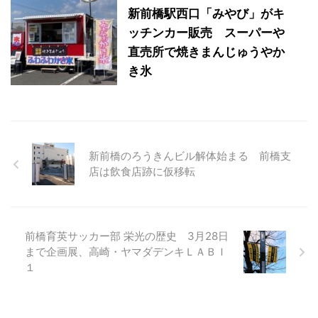
新前橋駅西口「みやび」がキ
ッチンカー販売 スーパーや
直売所で焼きまんじゅうやか
き氷
新前橋のろうきんビル解体始まる 前橋支
店は飲食店跡に仮移転
前橋育英サッカー部 栄光の歴史 3月28日
まで企画展、高崎・ヤマダデンキＬＡＢＩ
１