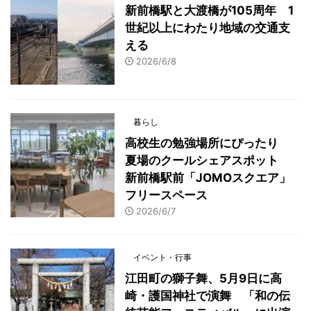
新前橋駅と大渡橋が105周年 1
世紀以上にわたり地域の交通支
える
2026/6/8
暮らし
高校生の勉強場所にぴったり
夏場のクールシェアスポット
新前橋駅前「JOMOスクエア」
フリースペース
2026/6/7
イベント・行事
江田町の獅子舞、5月9日に高
崎・護国神社で演舞 「和の伝