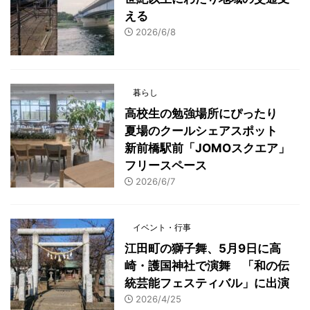
える
2026/6/8
暮らし
高校生の勉強場所にぴったり
夏場のクールシェアスポット
新前橋駅前「JOMOスクエア」
フリースペース
2026/6/7
イベント・行事
江田町の獅子舞、5月9日に高
崎・護国神社で演舞 「和の伝
統芸能フェスティバル」に出演
2026/4/25