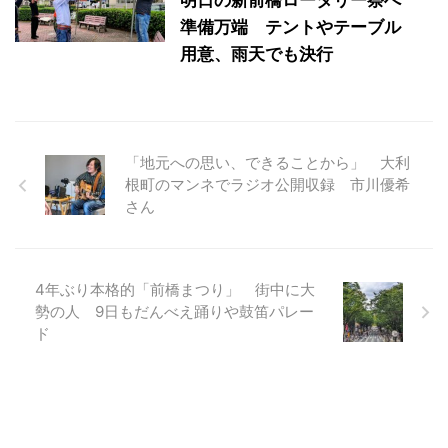
明日の新前橋ロータリー祭へ
準備万端 テントやテーブル
用意、雨天でも決行
「地元への思い、できることから」 大利
根町のマンネでラジオ公開収録 市川優希
さん
4年ぶり本格的「前橋まつり」 街中に大
勢の人 9日もだんべえ踊りや鼓笛パレー
ド
ブログをメールで購読