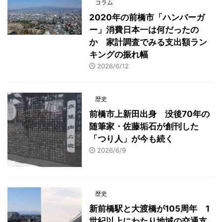
コラム
2020年の前橋市「ハンバーガ
ー」消費日本一は何だったの
か 家計調査でみる支出額ラン
キングの振れ幅
2026/6/12
歴史
前橋市上新田出身 没後70年の
随筆家・佐藤垢石が創刊した
「つり人」が今も続く
2026/6/9
歴史
新前橋駅と大渡橋が105周年 1
世紀以上にわたり地域の交通支