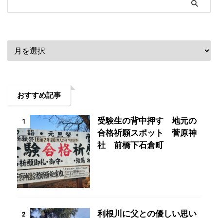
アーカイブ
おすすめ記事
受験生の背中押す 地元の
1
合格祈願スポット 菅原神
社 前橋下石倉町
利根川に父との優しい思い
2