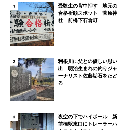
受験生の背中押す 地元の
1
合格祈願スポット 菅原神
社 前橋下石倉町
利根川に父との優しい思い
2
出 明治生まれの釣りジャ
ーナリスト佐藤垢石をたど
る
夜空の下でハイボール 新
3
前橋駅東口にトレーラーハ