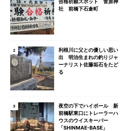
合格祈願スポット 菅原神
社 前橋下石倉町
利根川に父との優しい思い
2
出 明治生まれの釣りジャ
ーナリスト佐藤垢石をたど
る
夜空の下でハイボール 新
3
前橋駅東口にトレーラーハ
ウスのウイスキーバー
「SHINMAE-BASE」