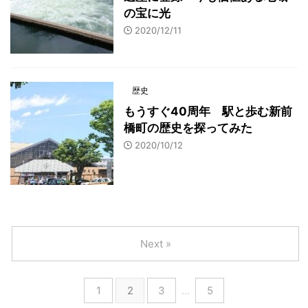
の宝に光
2020/12/11
歴史
もうすぐ40周年 駅と歩む新前
橋町の歴史を探ってみた
2020/10/12
Next »
1
2
3
…
5