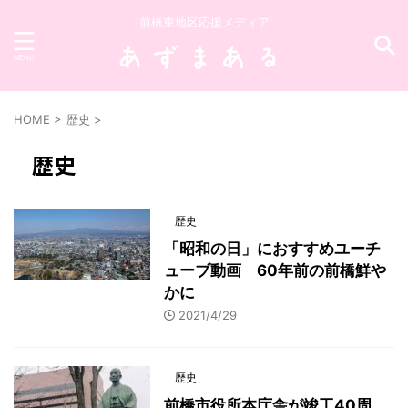
前橋東地区応援メディア
HOME
>
歴史
>
歴史
歴史
「昭和の日」におすすめユーチ
ューブ動画 60年前の前橋鮮や
かに
2021/4/29
歴史
前橋市役所本庁舎が竣工40周