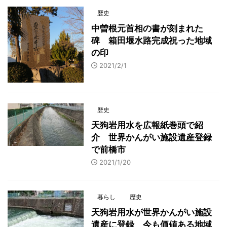
歴史
中曽根元首相の書が刻まれた
碑 箱田堰水路完成祝った地域
の印
2021/2/1
歴史
天狗岩用水を広報紙巻頭で紹
介 世界かんがい施設遺産登録
で前橋市
2021/1/20
暮らし
歴史
天狗岩用水が世界かんがい施設
遺産に登録 今も価値ある地域