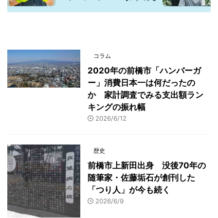
最新記事一覧
コラム
2020年の前橋市「ハンバーガ
ー」消費日本一は何だったの
か 家計調査でみる支出額ラン
キングの振れ幅
2026/6/12
歴史
前橋市上新田出身 没後70年の
随筆家・佐藤垢石が創刊した
「つり人」が今も続く
2026/6/9