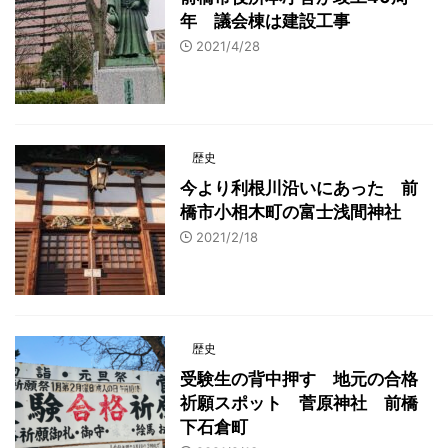
年 議会棟は建設工事
2021/4/28
歴史
今より利根川沿いにあった 前
橋市小相木町の富士浅間神社
2021/2/18
歴史
受験生の背中押す 地元の合格
祈願スポット 菅原神社 前橋
下石倉町